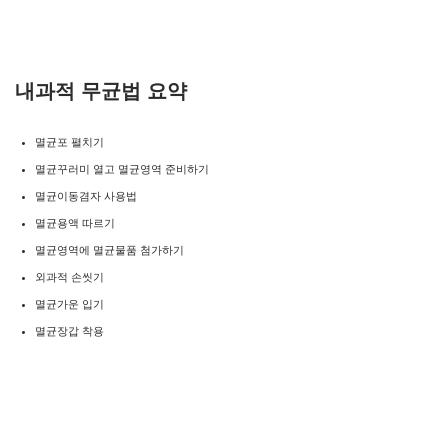
내과적 무균법 요약
멸균포 펼치기
멸균꾸러미 열고 멸균영역 준비하기
멸균이동겸자 사용법
멸균용액 따르기
멸균영역에 멸균물품 첨가하기
외과적 손씻기
멸균가운 입기
멸균장갑 착용