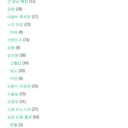
간 담낭 췌장
(11)
감염
(18)
내분비 호르몬
(17)
노인 요양
(23)
치매
(8)
산부인과
(74)
성병
(9)
성인병
(38)
고혈압
(16)
당뇨
(20)
비만
(4)
소화기 위장관
(33)
수술실
(15)
신경계
(31)
신장 비뇨기과
(27)
심장 순환 혈관
(54)
헌혈
(2)