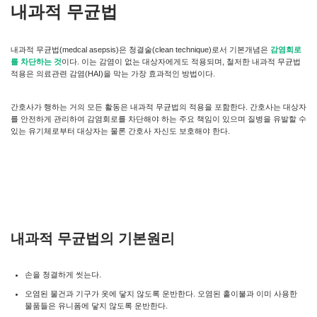
내과적 무균법
내과적 무균법(medcal asepsis)은 청결술(clean technique)로서 기본개념은
감염회로
를 차단하는 것
이다. 이는 감염이 없는 대상자에게도 적용되며, 철저한 내과적 무균법
적용은 의료관련 감염(HAI)을 막는 가장 효과적인 방법이다.
간호사가 행하는 거의 모든 활동은 내과적 무균법의 적용을 포함한다. 간호사는 대상자
를 안전하게 관리하여 감염회로를 차단해야 하는 주요 책임이 있으며 질병을 유발할 수
있는 유기체로부터 대상자는 물론 간호사 자신도 보호해야 한다.
내과적 무균법의 기본원리
손을 청결하게 씻는다.
오염된 물건과 기구가 옷에 닿지 않도록 운반한다. 오염된 홑이불과 이미 사용한
물품들은 유니폼에 닿지 않도록 운반한다.