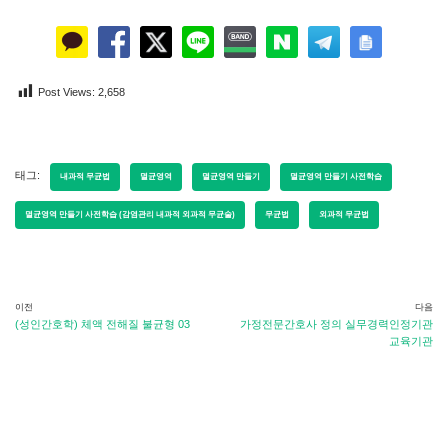
Post Views:
2,658
태그:
내과적 무균법
멸균영역
멸균영역 만들기
멸균영역 만들기 사전학습
멸균영역 만들기 사전학습 (감염관리 내과적 외과적 무균술)
무균법
외과적 무균법
이전
다음
(성인간호학) 체액 전해질 불균형 03
가정전문간호사 정의 실무경력인정기관
교육기관