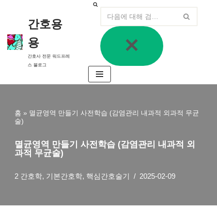
간호용
콘
텐
용
츠
로
간호사 전문 워드프레
건
너
스 블로그
뛰
기
홈
»
멸균영역 만들기 사전학습 (감염관리 내과적 외과적 무균
술)
멸균영역 만들기 사전학습 (감염관리 내과적 외
과적 무균술)
2 간호학
,
기본간호학
,
핵심간호술기
2025-02-09