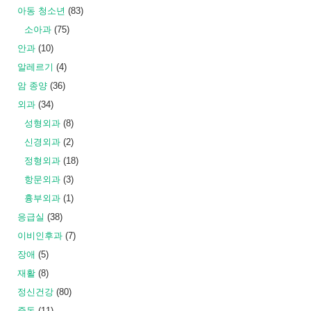
아동 청소년
(83)
소아과
(75)
안과
(10)
알레르기
(4)
암 종양
(36)
외과
(34)
성형외과
(8)
신경외과
(2)
정형외과
(18)
항문외과
(3)
흉부외과
(1)
응급실
(38)
이비인후과
(7)
장애
(5)
재활
(8)
정신건강
(80)
중독
(11)