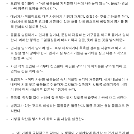
오염된 홑이불이나 다른 물품들을 지저분한 바닥에 내려놓지 않는다. 물품과 병실
바닥 양쪽의 오염을 증가시킨다.
대상자가 직접적으로 다른 사람에게 기침과 재채기, 호흡하는 것을 피하도록 한다.
대상자에게 일회용 휴지를 제공하여 입과 코를 막게 함으로써 비말핵이 공기를 통
해 전파되지 않도록 한다.
물품을 솔질하거나 먼지를 털거나, 문질러 닦을 때는 기구들을 되도록 몸에서 멀리
한다. 이러한 행위는 오염물질들이 머리카락과 얼굴, 옷에 묻는 것을 방지해준다.
먼지를 일으키지 말아야 한다. 특수 제작되거나 축축한 걸레를 사용해야 하고, 시
트 등을 털지 않아야 한다. 먼지와 실 부스러기들은 유기체를 싣고 다른 지역으로
이동할 수 있다.
가장 적게 오염된 구역부터 청소한다. 깨끗한 구역이 더 지저분한 구역에 의해 오
염되는 것을 막아 준다.
오염되거나 이미 사용한 물품들은 즉시 적절한 용기에 처분한다. 신체 배설물이나
배액에 의해 젖은 물품들은 취급자가 그것들과 접촉되지 않도록 쓰레기통에 버리
기 전에 먼저 비닐봉투 같은 방수용기에 싼다.
목욕물, 양칫물 같이 버려야 할 액체는 튀지 않도록 배출구에 가까이 대고 버린다.
병원체가 있는 것으로 의심되는 물품들은 멸균한다. 멸균 후에는 청결 물품으로 관
리한다.
미생물 확산을 방지하기 위해 다음 사항을 실천한다.
예: 머리를 규칙적으로 감는다. 미생물이 머리카락에 옮겨갈 수 있기 때문에 머