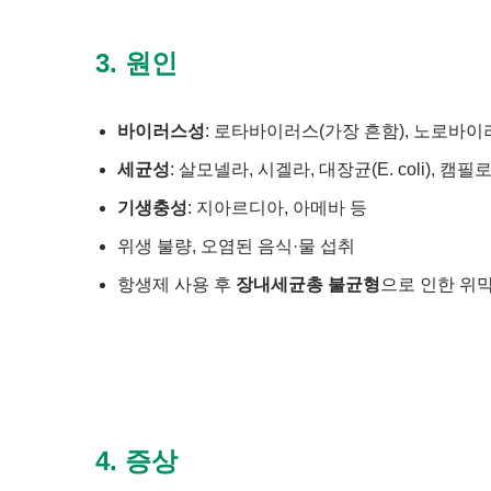
3. 원인
바이러스성
: 로타바이러스(가장 흔함), 노로바
세균성
: 살모넬라, 시겔라, 대장균(E. coli), 캠
기생충성
: 지아르디아, 아메바 등
위생 불량, 오염된 음식·물 섭취
항생제 사용 후
장내세균총 불균형
으로 인한 위
4. 증상