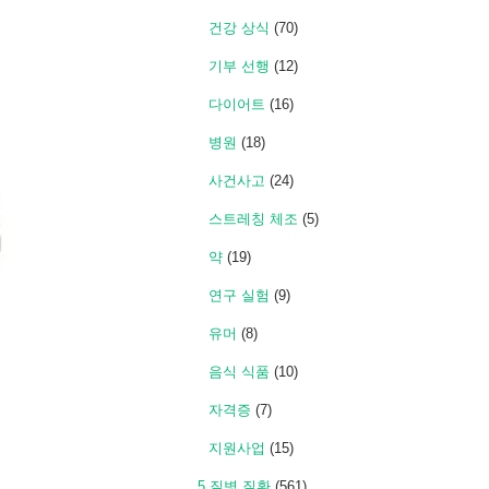
건강 상식
(70)
기부 선행
(12)
다이어트
(16)
병원
(18)
사건사고
(24)
스트레칭 체조
(5)
약
(19)
연구 실험
(9)
유머
(8)
음식 식품
(10)
자격증
(7)
지원사업
(15)
5 질병 질환
(561)