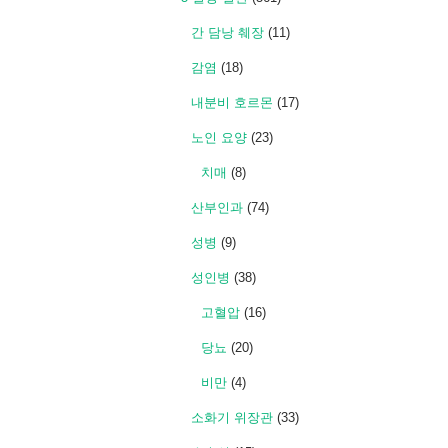
간 담낭 췌장
(11)
감염
(18)
내분비 호르몬
(17)
노인 요양
(23)
치매
(8)
산부인과
(74)
성병
(9)
성인병
(38)
고혈압
(16)
당뇨
(20)
비만
(4)
소화기 위장관
(33)