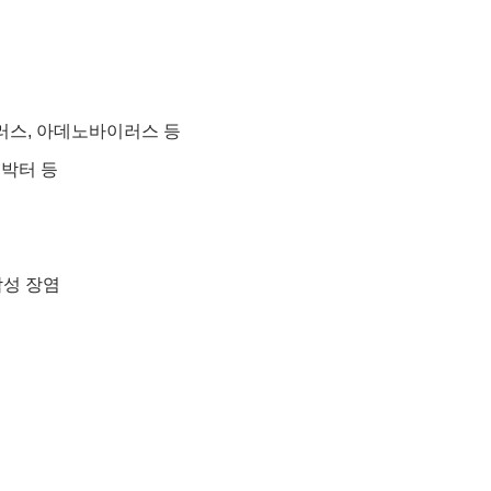
이러스, 아데노바이러스 등
필로박터 등
막성 장염