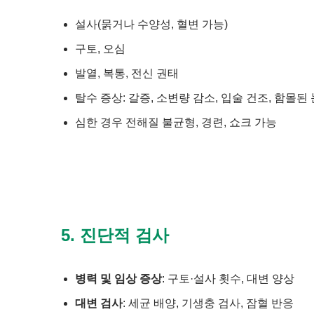
설사(묽거나 수양성, 혈변 가능)
구토, 오심
발열, 복통, 전신 권태
탈수 증상: 갈증, 소변량 감소, 입술 건조, 함몰된
심한 경우 전해질 불균형, 경련, 쇼크 가능
5. 진단적 검사
병력 및 임상 증상
: 구토·설사 횟수, 대변 양상
대변 검사
: 세균 배양, 기생충 검사, 잠혈 반응