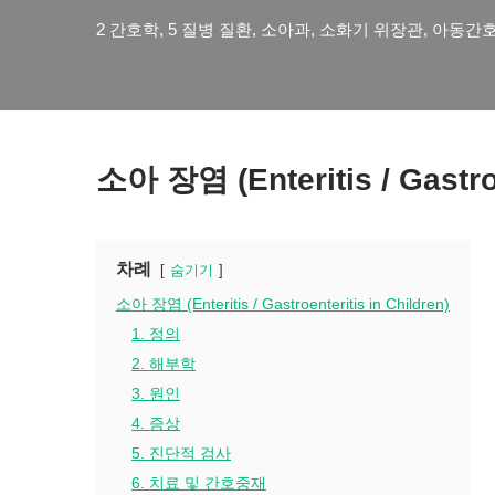
2 간호학
,
5 질병 질환
,
소아과
,
소화기 위장관
,
아동간
소아 장염 (Enteritis / Gastroe
차례
숨기기
소아 장염 (Enteritis / Gastroenteritis in Children)
1. 정의
2. 해부학
3. 원인
4. 증상
5. 진단적 검사
6. 치료 및 간호중재