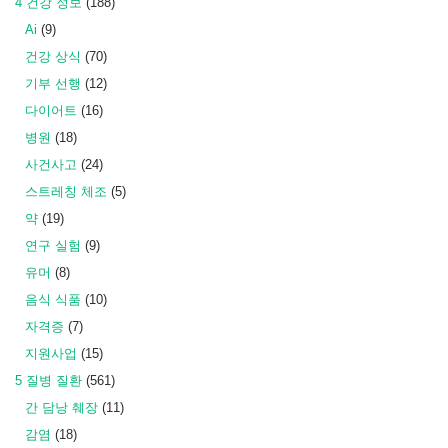
4 건강 정보
(188)
Ai
(9)
건강 상식
(70)
기부 선행
(12)
다이어트
(16)
병원
(18)
사건사고
(24)
스트레칭 체조
(5)
약
(19)
연구 실험
(9)
유머
(8)
음식 식품
(10)
자격증
(7)
지원사업
(15)
5 질병 질환
(561)
간 담낭 췌장
(11)
감염
(18)