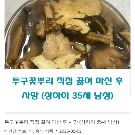
투구꽃뿌리 직접 끓여 마신 후 사망 (상하이 35세 남성)
4 건강 정보
,
약
,
음식 식품
2026-02-02