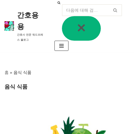
간호용
콘
텐
용
츠
로
간호사 전문 워드프레
건
스 블로그
너
뛰
기
홈
»
음식 식품
음식 식품