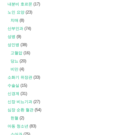
내분비 호르몬
(17)
노인 요양
(23)
치매
(8)
산부인과
(74)
성병
(9)
성인병
(38)
고혈압
(16)
당뇨
(20)
비만
(4)
소화기 위장관
(33)
수술실
(15)
신경계
(31)
신장 비뇨기과
(27)
심장 순환 혈관
(54)
헌혈
(2)
아동 청소년
(83)
소아과
(75)