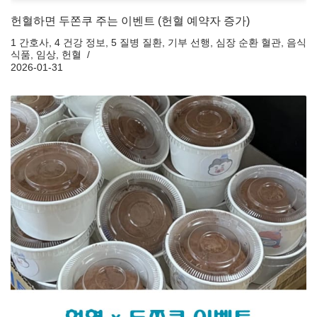
헌혈하면 두쫀쿠 주는 이벤트 (헌혈 예약자 증가)
1 간호사
,
4 건강 정보
,
5 질병 질환
,
기부 선행
,
심장 순환 혈관
,
음식
식품
,
임상
,
헌혈
2026-01-31