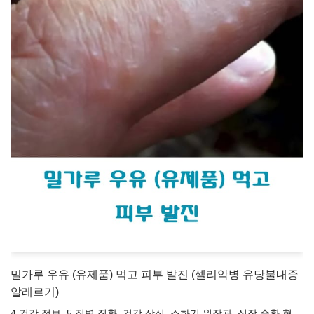
밀가루 우유 (유제품) 먹고 피부 발진 (셀리악병 유당불내증
알레르기)
4 건강 정보
,
5 질병 질환
,
건강 상식
,
소화기 위장관
,
심장 순환 혈