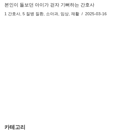
본인이 돌보던 아이가 걷자 기뻐하는 간호사
1 간호사
,
5 질병 질환
,
소아과
,
임상
,
재활
2025-03-16
카테고리