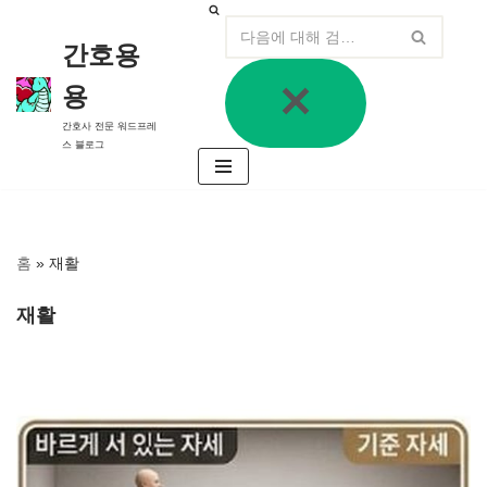
간호용
콘
텐
용
츠
로
간호사 전문 워드프레
건
스 블로그
너
뛰
기
홈
»
재활
재활