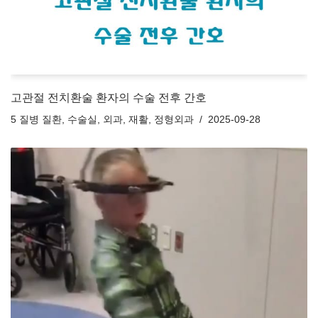
고관절 전치환술 환자의 수술 전후 간호
5 질병 질환
,
수술실
,
외과
,
재활
,
정형외과
2025-09-28