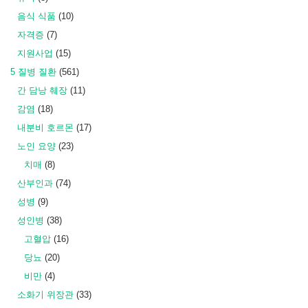
음식 식품
(10)
자격증
(7)
지원사업
(15)
5 질병 질환
(561)
간 담낭 췌장
(11)
감염
(18)
내분비 호르몬
(17)
노인 요양
(23)
치매
(8)
산부인과
(74)
성병
(9)
성인병
(38)
고혈압
(16)
당뇨
(20)
비만
(4)
소화기 위장관
(33)