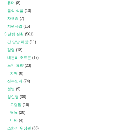
유머
(8)
음식 식품
(10)
자격증
(7)
지원사업
(15)
5 질병 질환
(561)
간 담낭 췌장
(11)
감염
(18)
내분비 호르몬
(17)
노인 요양
(23)
치매
(8)
산부인과
(74)
성병
(9)
성인병
(38)
고혈압
(16)
당뇨
(20)
비만
(4)
소화기 위장관
(33)