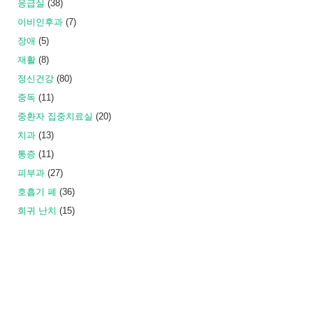
응급실
(38)
이비인후과
(7)
장애
(5)
재활
(8)
정신건강
(80)
중독
(11)
중환자 집중치료실
(20)
치과
(13)
통증
(11)
피부과
(27)
호흡기 폐
(36)
희귀 난치
(15)