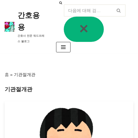
간호용
콘
텐
용
츠
로
간호사 전문 워드프레
건
너
스 블로그
뛰
기
홈
»
기관절개관
기관절개관