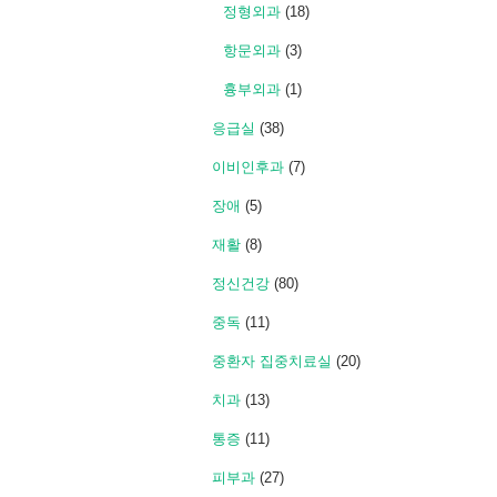
정형외과
(18)
항문외과
(3)
흉부외과
(1)
응급실
(38)
이비인후과
(7)
장애
(5)
재활
(8)
정신건강
(80)
중독
(11)
중환자 집중치료실
(20)
치과
(13)
통증
(11)
피부과
(27)