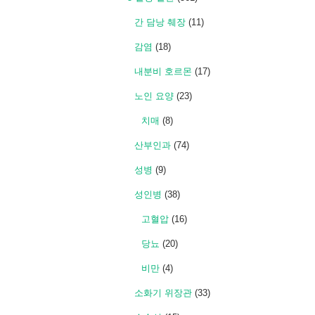
간 담낭 췌장
(11)
감염
(18)
내분비 호르몬
(17)
노인 요양
(23)
치매
(8)
산부인과
(74)
성병
(9)
성인병
(38)
고혈압
(16)
당뇨
(20)
비만
(4)
소화기 위장관
(33)