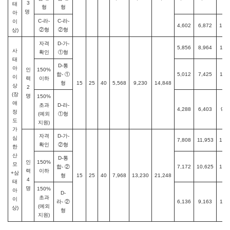
3
태
형
형
명
아
C-라-
C-라-
이
4,602
6,872
10,
②형
②형
상)
자격
D-가-
5,856
8,964
11,
사
확인
①형
태
D-통
아
인
150%
합- ①
5,012
7,425
11,
이
력
이하
형
15
25
40
5,568
9,230
14,848
상
2
(장
명
150%
애
초과
D-라-
4,288
6,403
9,6
정
(예외
①형
도
지원)
가
자격
D-가-
심
7,808
11,953
17,
확인
②형
한
산
D-통
인
150%
모
합- ②
7,172
10,625
15,
력
이하
+삼
형
15
25
40
7,968
13,230
21,248
4
태
명
150%
아
D-
초과
이
라- ②
6,136
9,163
13,
(예외
상)
형
지원)