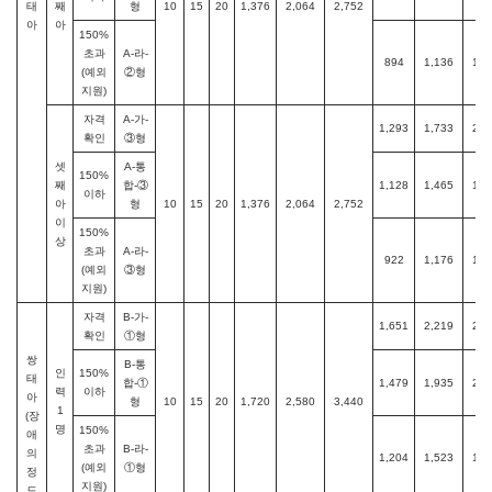
태
째
형
10
15
20
1,376
2,064
2,752
아
아
150%
초과
A-라-
894
1,136
1,3
(예외
②형
지원)
자격
A-가-
1,293
1,733
2,0
확인
③형
셋
A-통
150%
째
합-③
1,128
1,465
1,7
이하
아
형
10
15
20
1,376
2,064
2,752
이
150%
상
초과
A-라-
922
1,176
1,4
(예외
③형
지원)
자격
B-가-
1,651
2,219
2,6
확인
①형
쌍
B-통
인
150%
태
합-①
1,479
1,935
2,3
력
이하
아
형
10
15
20
1,720
2,580
3,440
1
(장
명
150%
애
초과
B-라-
의
1,204
1,523
1,8
(예외
①형
정
지원)
도