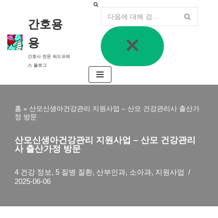
간호용
콘
텐
용
츠
로
간호사 전문 워드프레
건
너
스 블로그
뛰
기
홈
»
산모신생아건강관리 지원사업 – 산모 건강관리사 출산가
정 방문
산모신생아건강관리 지원사업 – 산모 건강관리
사 출산가정 방문
4 건강 정보
,
5 질병 질환
,
산부인과
,
소아과
,
지원사업
2025-06-06