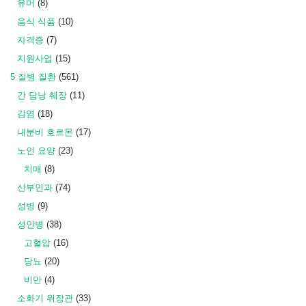
유머
(8)
음식 식품
(10)
자격증
(7)
지원사업
(15)
5 질병 질환
(561)
간 담낭 췌장
(11)
감염
(18)
내분비 호르몬
(17)
노인 요양
(23)
치매
(8)
산부인과
(74)
성병
(9)
성인병
(38)
고혈압
(16)
당뇨
(20)
비만
(4)
소화기 위장관
(33)