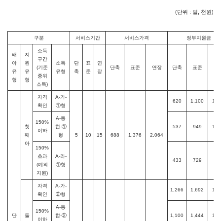
(단위 : 일, 천원)
구분
서비스기간
서비스가격
정부지원금
소득
태
지
구간
아
원
소득
단
표
연
(기준
단축
표준
연장
단축
표준
연
유
유
유형
축
준
장
중위
형
형
소득)
자격
A-가-
620
1,100
1,4
확인
①형
A-통
150%
첫
합-①
537
949
1,2
이하
째
형
5
10
15
688
1,376
2,064
아
150%
초과
A-라-
433
729
99
(예외
①형
지원)
자격
A-가-
1,266
1,692
1,9
확인
②형
A-통
150%
단
둘
합-②
1,100
1,444
1,6
이하