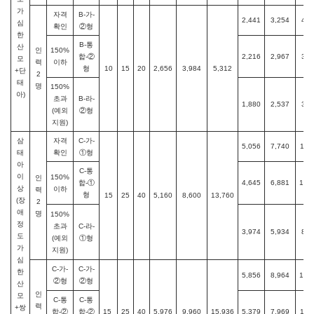
가
자격
B-가-
2,441
3,254
4,0
심
확인
②형
한
B-통
산
인
150%
합-②
2,216
2,967
3,6
모
력
이하
형
10
15
20
2,656
3,984
5,312
+단
2
태
명
150%
아)
초과
B-라-
1,880
2,537
3,1
(예외
②형
지원)
삼
자격
C-가-
5,056
7,740
11,
태
확인
①형
아
C-통
이
150%
인
합-①
4,645
6,881
10,
상
이하
력
형
15
25
40
5,160
8,600
13,760
(장
2
애
명
150%
정
초과
C-라-
3,974
5,934
8,9
도
(예외
①형
가
지원)
심
C-가-
C-가-
한
5,856
8,964
13,
②형
②형
산
인
모
C-통
C-통
력
+쌍
합-②
합-②
15
25
40
5,976
9,960
15,936
5,379
7,969
11,