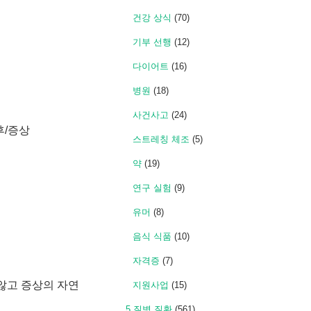
건강 상식
(70)
기부 선행
(12)
다이어트
(16)
병원
(18)
사건사고
(24)
후/증상
스트레칭 체조
(5)
약
(19)
연구 실험
(9)
유머
(8)
음식 식품
(10)
자격증
(7)
 않고 증상의 자연
지원사업
(15)
5 질병 질환
(561)