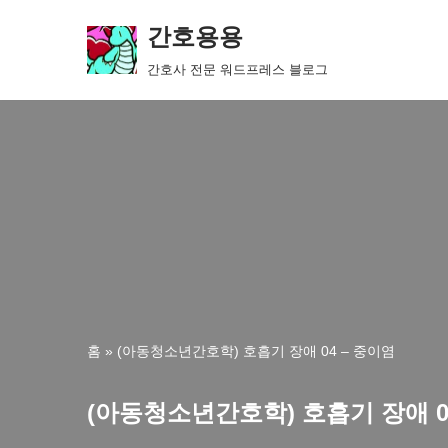
간호용용
콘
간호사 전문 워드프레스 블로그
텐
츠
로
건
너
뛰
기
홈
»
(아동청소년간호학) 호흡기 장애 04 – 중이염
(아동청소년간호학) 호흡기 장애 0