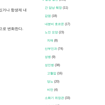
간 담낭 췌장
(11)
 있거나 항생제 내
감염
(18)
내분비 호르몬
(17)
으로 변화한다.
노인 요양
(23)
치매
(8)
산부인과
(74)
성병
(9)
성인병
(38)
고혈압
(16)
당뇨
(20)
비만
(4)
소화기 위장관
(33)