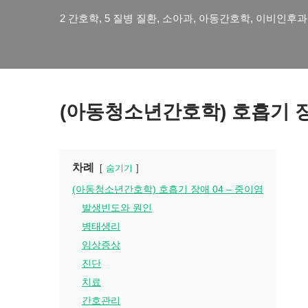
2 간호학
,
5 질병 질환
,
소아과
,
아동간호학
,
이비인후과
(아동청소년간호학) 호흡기 장
차례
숨기기
(아동청소년간호학) 호흡기 장애 04 – 중이염
발생빈도와 원인
병태생리
임상증상
진단
치료
간호관리