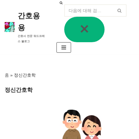
간호용
콘
텐
용
츠
로
간호사 전문 워드프레
건
스 블로그
너
뛰
기
홈
»
정신간호학
정신간호학