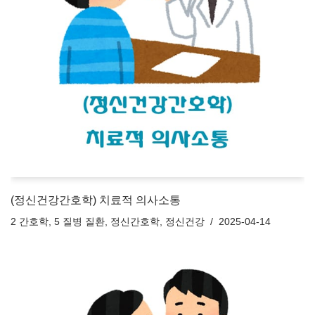
(정신건강간호학) 치료적 의사소통
2 간호학
,
5 질병 질환
,
정신간호학
,
정신건강
2025-04-14